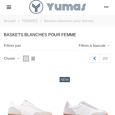
Accueil
>
FEMMES
>
Baskets blanches pour femme
BASKETS BLANCHES POUR FEMME
Filtrer par
Filtres à bascule
Précédent
Choisir
2/2
NEW