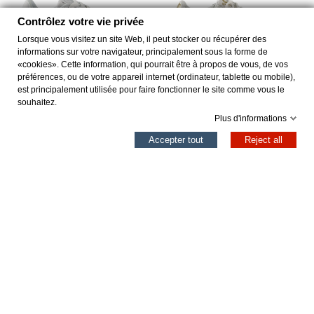
Contrôlez votre vie privée
Lorsque vous visitez un site Web, il peut stocker ou récupérer des
informations sur votre navigateur, principalement sous la forme de
«cookies». Cette information, qui pourrait être à propos de vous, de vos
préférences, ou de votre appareil internet (ordinateur, tablette ou mobile),
est principalement utilisée pour faire fonctionner le site comme vous le
souhaitez.
NEW FOSTER
VENUS BLANCO
Plus d'informations
0
BLANCO
Accepter tout
Reject all
51,96 €
47,96 €
64,95 €
59,95 €
Colonne gauche
Panier
Haut
Ajouter au panier
Ajouter au panier
Affichage
1
-16 de 16 article(s)
Professionnel
Accès pour les professionnels