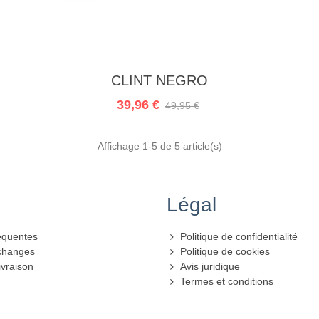
Ajouter au panier
CLINT NEGRO
39,96 €
49,95 €
Affichage
1
-5 de 5 article(s)
Légal
équentes
Politique de confidentialité
échanges
Politique de cookies
ivraison
Avis juridique
Termes et conditions