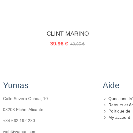
Ajouter au panier
CLINT MARINO
39,96 €
49,95 €
Yumas
Aide
Calle Severo Ochoa, 10
Questions fr
Retours et 
03203 Elche, Alicante
Politique de l
My account
+34 662 192 230
web@yumas.com