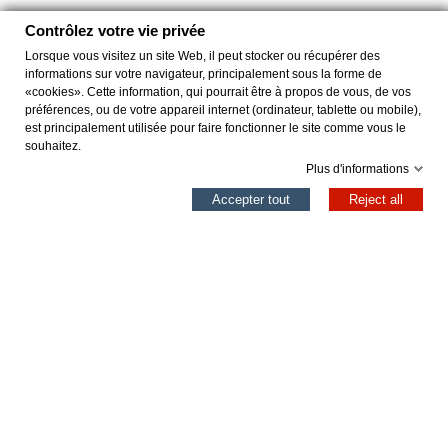
Contrôlez votre vie privée
Lorsque vous visitez un site Web, il peut stocker ou récupérer des
informations sur votre navigateur, principalement sous la forme de
«cookies». Cette information, qui pourrait être à propos de vous, de vos
préférences, ou de votre appareil internet (ordinateur, tablette ou mobile),
est principalement utilisée pour faire fonctionner le site comme vous le
souhaitez.
Plus d'informations
0
Accepter tout
Reject all
Colonne gauche
Panier
Haut
TAOS TIERRA
REDFORD ARENA
43,96 €
43,96 €
54,95 €
54,95 €
Ajouter au panier
Ajouter au panier