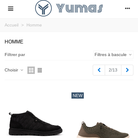
Accueil
>
Homme
HOMME
Filtrer par
Filtres à bascule
Précédent
Suiv
Choisir
3/13
NEW