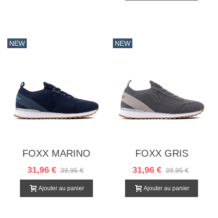
NEW
NEW
FOXX MARINO
FOXX GRIS
OSCURO
31,96 €
31,96 €
39,95 €
39,95 €
Ajouter au panier
Ajouter au panier