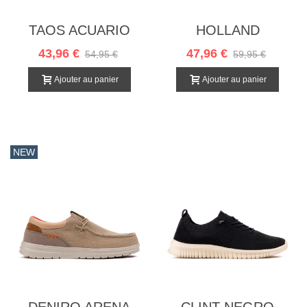
TAOS ACUARIO
HOLLAND
MOSTAZA
43,96 €
47,96 €
54,95 €
59,95 €
Ajouter au panier
Ajouter au panier
NEW
DENIRO ARENA
CLINT NEGRO