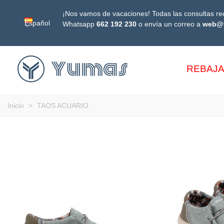
¡Nos vamos de vacaciones! Todas las consultas rec
Español
Whatsapp
662 192 230
o envía un correo a
web@
REBAJ
Inicio
>
TAOS ACUARIO