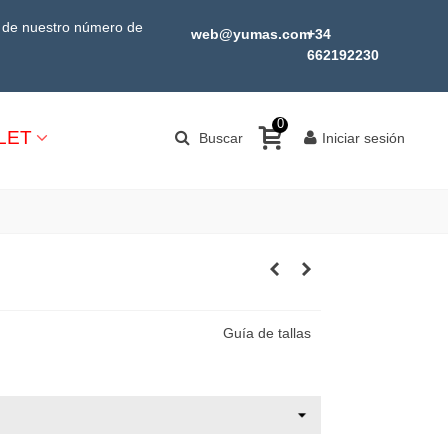
s de nuestro número de
web@yumas.com
+34
662192230
0
LET
Buscar
Iniciar sesión
Guía de tallas