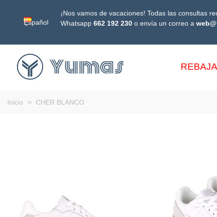
¡Nos vamos de vacaciones! Todas las consultas rec
Español
Whatsapp
662 192 230
o envía un correo a
web@
REBAJ
Inicio
>
CHER BLANCO