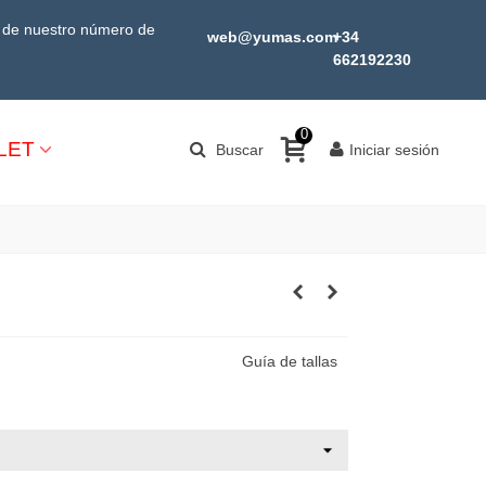
s de nuestro número de
web@yumas.com
+34
662192230
0
LET
Buscar
Iniciar sesión
Guía de tallas