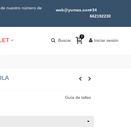
s de nuestro número de
web@yumas.com
+34
662192230
0
LET
Buscar
Iniciar sesión
ILA
Guía de tallas