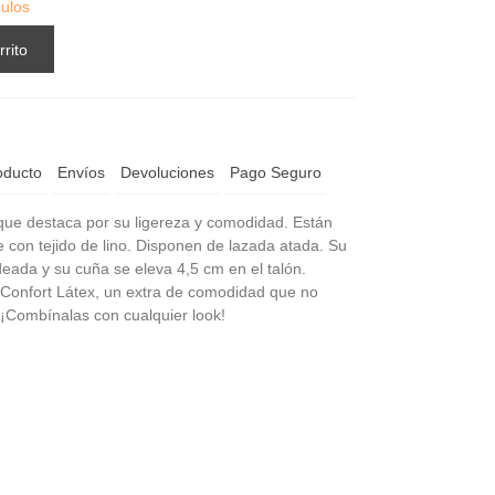
culos
rrito
oducto
Envíos
Devoluciones
Pago Seguro
que destaca por su ligereza y comodidad. Están
e con tejido de lino. Disponen de lazada atada. Su
eada y su cuña se eleva 4,5 cm en el talón.
a Confort Látex, un extra de comodidad que no
 ¡Combínalas con cualquier look!