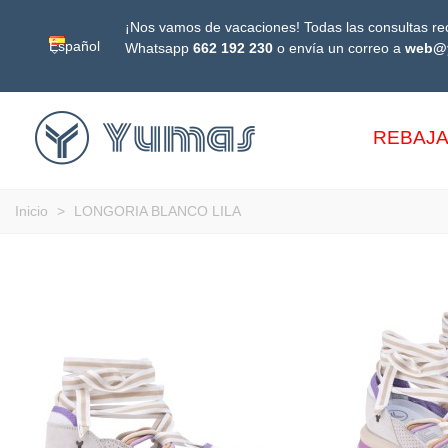
¡Nos vamos de vacaciones! Todas las consultas rec
Español
Whatsapp
662 192 230
o envía un correo a
web@
REBAJ
Inicio
>
LONGORIA BLANCO LILA