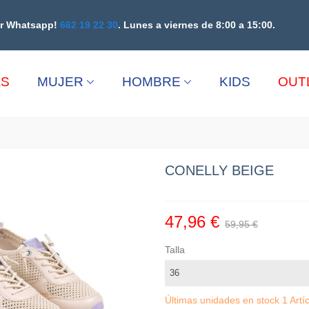
or Whatsapp!
662 19 22 30
. Lunes a viernes de 8:00 a 15:00.
AS
MUJER
HOMBRE
KIDS
OUT
CONELLY BEIGE
47,96 €
59,95 €
Talla
Últimas unidades en stock
1 Artí