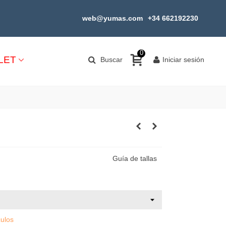
web@yumas.com
+34 662192230
0
LET
Buscar
Iniciar sesión
Guía de tallas
culos