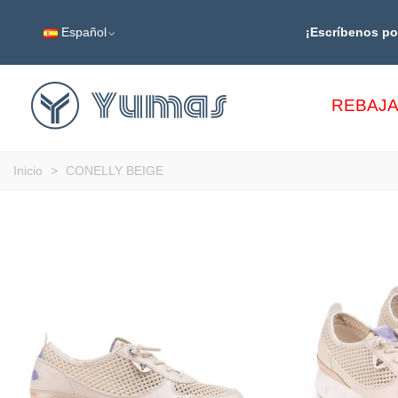
Español
¡Escríbenos p
REBAJ
Inicio
>
CONELLY BEIGE