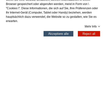
Browser gespeichert oder abgerufen werden, meist in Form von \
"Cookies \". Diese Informationen, die sich auf Sie, Ihre Präferenzen oder
Ihr Internet-Gerät (Computer, Tablet oder Handy) beziehen, werden
hauptsächlich dazu verwendet, die Website so zu gestalten, wie Sie es
erwarten.
Mehr Info
0
Akzeptiere alle
Reject all
Left column
Cart
Top
CURAZAO AZUL
HEPBURN ORO
39,96 €
35,96 €
49,95 €
44,95 €
In den Warenkorb
In den Warenkorb
Professional
Zugang für Profis