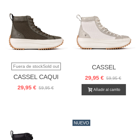
Fuera de stockSold out
CASSEL
CHAMPAGNE
CASSEL CAQUI
29,95 €
59,95 €
29,95 €
59,95 €
Añadir al carrito
NUEVO