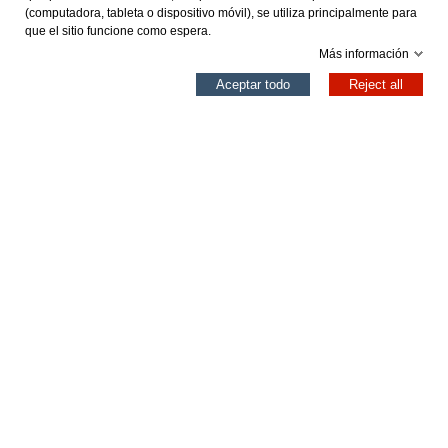
(computadora, tableta o dispositivo móvil), se utiliza principalmente para
que el sitio funcione como espera.
MOLOKA CAMEL
MOLOKA BEIGE
Más información
0
Aceptar todo
Reject all
39,96 €
39,96 €
49,95 €
49,95 €
Columna izquierda
Carro
Arriba
Añadir al carrito
Añadir al carrito
NUEVO