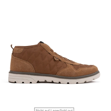
Vorschau
Nicht auf LagerSold out