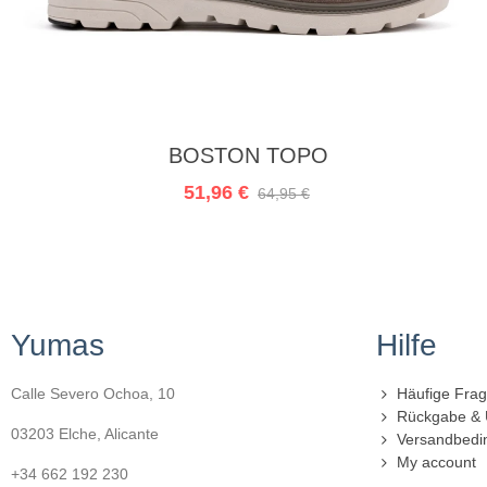
In den Warenkorb
BOSTON TOPO
51,96 €
64,95 €
Yumas
Hilfe
Calle Severo Ochoa, 10
Häufige Fra
Rückgabe &
03203 Elche, Alicante
Versandbedi
My account
+34 662 192 230