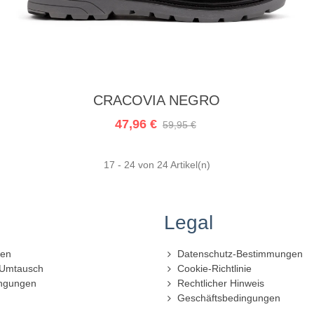
In den Warenkorb
CRACOVIA NEGRO
47,96 €
59,95 €
17
- 24 von 24 Artikel(n)
Legal
gen
Datenschutz-Bestimmungen
 Umtausch
Cookie-Richtlinie
ngungen
Rechtlicher Hinweis
Geschäftsbedingungen