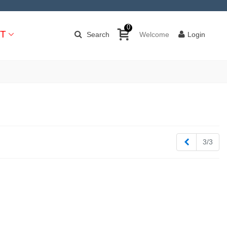
0
T
Search
Welcome
Login
Zurück
3/3