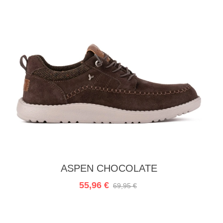
In den Warenkorb
ASPEN CHOCOLATE
55,96 €
69,95 €