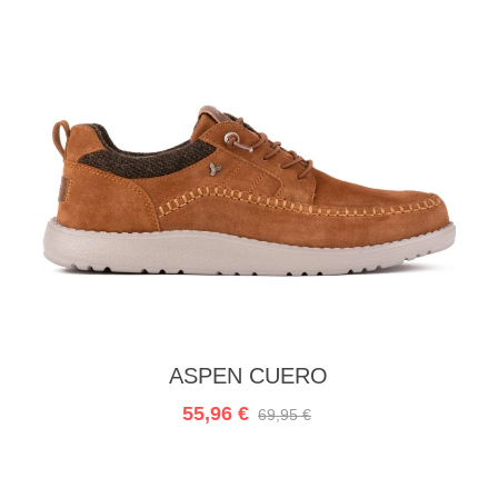
In den Warenkorb
ASPEN CUERO
55,96 €
69,95 €